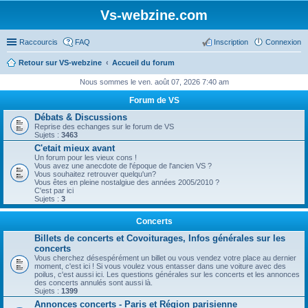
Vs-webzine.com
Raccourcis
FAQ
Inscription
Connexion
Retour sur VS-webzine
Accueil du forum
Nous sommes le ven. août 07, 2026 7:40 am
Forum de VS
Débats & Discussions
Reprise des echanges sur le forum de VS
Sujets :
3463
C'etait mieux avant
Un forum pour les vieux cons !
Vous avez une anecdote de l'époque de l'ancien VS ?
Vous souhaitez retrouver quelqu'un?
Vous êtes en pleine nostalgiue des années 2005/2010 ?
C'est par ici
Sujets :
3
Concerts
Billets de concerts et Covoiturages, Infos générales sur les
concerts
Vous cherchez désespérément un billet ou vous vendez votre place au dernier
moment, c'est ici ! Si vous voulez vous entasser dans une voiture avec des
poilus, c'est aussi ici. Les questions générales sur les concerts et les annonces
des concerts annulés sont aussi là.
Sujets :
1399
Annonces concerts - Paris et Région parisienne