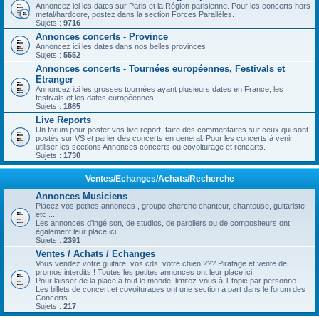
Annoncez ici les dates sur Paris et la Région parisienne. Pour les concerts hors
metal/hardcore, postez dans la section Forces Parallèles.
Sujets :
9716
Annonces concerts - Province
Annoncez ici les dates dans nos belles provinces
Sujets :
5552
Annonces concerts - Tournées européennes, Festivals et
Etranger
Annoncez ici les grosses tournées ayant plusieurs dates en France, les
festivals et les dates européennes.
Sujets :
1865
Live Reports
Un forum pour poster vos live report, faire des commentaires sur ceux qui sont
postés sur VS et parler des concerts en general. Pour les concerts à venir,
utiliser les sections Annonces concerts ou covoiturage et rencarts.
Sujets :
1730
Ventes/Echanges/Achats/Recherche
Annonces Musiciens
Placez vos petites annonces , groupe cherche chanteur, chanteuse, guitariste
etc ...
Les annonces d'ingé son, de studios, de paroliers ou de compositeurs ont
également leur place ici.
Sujets :
2391
Ventes / Achats / Echanges
Vous vendez votre guitare, vos cds, votre chien ??? Piratage et vente de
promos interdits ! Toutes les petites annonces ont leur place ici.
Pour laisser de la place à tout le monde, limitez-vous à 1 topic par personne .
Les billets de concert et covoiturages ont une section à part dans le forum des
Concerts.
Sujets :
217