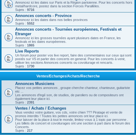
Annoncez ici les dates sur Paris et la Région parisienne. Pour les concerts hors
metal/hardcore, postez dans la section Forces Parallèles.
Sujets :
9716
Annonces concerts - Province
Annoncez ici les dates dans nos belles provinces
Sujets :
5552
Annonces concerts - Tournées européennes, Festivals et
Etranger
Annoncez ici les grosses tournées ayant plusieurs dates en France, les
festivals et les dates européennes.
Sujets :
1865
Live Reports
Un forum pour poster vos live report, faire des commentaires sur ceux qui sont
postés sur VS et parler des concerts en general. Pour les concerts à venir,
utiliser les sections Annonces concerts ou covoiturage et rencarts.
Sujets :
1730
Ventes/Echanges/Achats/Recherche
Annonces Musiciens
Placez vos petites annonces , groupe cherche chanteur, chanteuse, guitariste
etc ...
Les annonces d'ingé son, de studios, de paroliers ou de compositeurs ont
également leur place ici.
Sujets :
2391
Ventes / Achats / Echanges
Vous vendez votre guitare, vos cds, votre chien ??? Piratage et vente de
promos interdits ! Toutes les petites annonces ont leur place ici.
Pour laisser de la place à tout le monde, limitez-vous à 1 topic par personne .
Les billets de concert et covoiturages ont une section à part dans le forum des
Concerts.
Sujets :
217