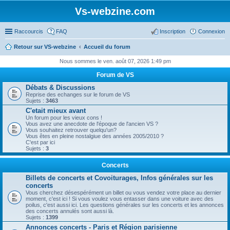
Vs-webzine.com
Raccourcis
FAQ
Inscription
Connexion
Retour sur VS-webzine
Accueil du forum
Nous sommes le ven. août 07, 2026 1:49 pm
Forum de VS
Débats & Discussions
Reprise des echanges sur le forum de VS
Sujets :
3463
C'etait mieux avant
Un forum pour les vieux cons !
Vous avez une anecdote de l'époque de l'ancien VS ?
Vous souhaitez retrouver quelqu'un?
Vous êtes en pleine nostalgiue des années 2005/2010 ?
C'est par ici
Sujets :
3
Concerts
Billets de concerts et Covoiturages, Infos générales sur les
concerts
Vous cherchez désespérément un billet ou vous vendez votre place au dernier
moment, c'est ici ! Si vous voulez vous entasser dans une voiture avec des
poilus, c'est aussi ici. Les questions générales sur les concerts et les annonces
des concerts annulés sont aussi là.
Sujets :
1399
Annonces concerts - Paris et Région parisienne