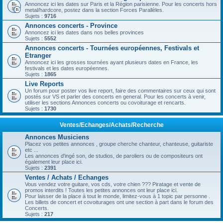
Annoncez ici les dates sur Paris et la Région parisienne. Pour les concerts hors
metal/hardcore, postez dans la section Forces Parallèles.
Sujets :
9716
Annonces concerts - Province
Annoncez ici les dates dans nos belles provinces
Sujets :
5552
Annonces concerts - Tournées européennes, Festivals et
Etranger
Annoncez ici les grosses tournées ayant plusieurs dates en France, les
festivals et les dates européennes.
Sujets :
1865
Live Reports
Un forum pour poster vos live report, faire des commentaires sur ceux qui sont
postés sur VS et parler des concerts en general. Pour les concerts à venir,
utiliser les sections Annonces concerts ou covoiturage et rencarts.
Sujets :
1730
Ventes/Echanges/Achats/Recherche
Annonces Musiciens
Placez vos petites annonces , groupe cherche chanteur, chanteuse, guitariste
etc ...
Les annonces d'ingé son, de studios, de paroliers ou de compositeurs ont
également leur place ici.
Sujets :
2391
Ventes / Achats / Echanges
Vous vendez votre guitare, vos cds, votre chien ??? Piratage et vente de
promos interdits ! Toutes les petites annonces ont leur place ici.
Pour laisser de la place à tout le monde, limitez-vous à 1 topic par personne .
Les billets de concert et covoiturages ont une section à part dans le forum des
Concerts.
Sujets :
217