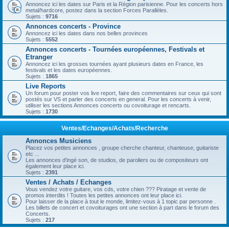
Annoncez ici les dates sur Paris et la Région parisienne. Pour les concerts hors
metal/hardcore, postez dans la section Forces Parallèles.
Sujets :
9716
Annonces concerts - Province
Annoncez ici les dates dans nos belles provinces
Sujets :
5552
Annonces concerts - Tournées européennes, Festivals et
Etranger
Annoncez ici les grosses tournées ayant plusieurs dates en France, les
festivals et les dates européennes.
Sujets :
1865
Live Reports
Un forum pour poster vos live report, faire des commentaires sur ceux qui sont
postés sur VS et parler des concerts en general. Pour les concerts à venir,
utiliser les sections Annonces concerts ou covoiturage et rencarts.
Sujets :
1730
Ventes/Echanges/Achats/Recherche
Annonces Musiciens
Placez vos petites annonces , groupe cherche chanteur, chanteuse, guitariste
etc ...
Les annonces d'ingé son, de studios, de paroliers ou de compositeurs ont
également leur place ici.
Sujets :
2391
Ventes / Achats / Echanges
Vous vendez votre guitare, vos cds, votre chien ??? Piratage et vente de
promos interdits ! Toutes les petites annonces ont leur place ici.
Pour laisser de la place à tout le monde, limitez-vous à 1 topic par personne .
Les billets de concert et covoiturages ont une section à part dans le forum des
Concerts.
Sujets :
217