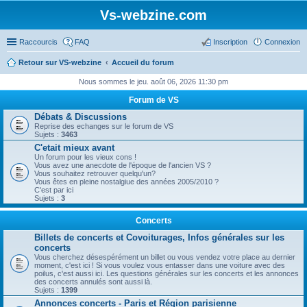
Vs-webzine.com
Raccourcis
FAQ
Inscription
Connexion
Retour sur VS-webzine
Accueil du forum
Nous sommes le jeu. août 06, 2026 11:30 pm
Forum de VS
Débats & Discussions
Reprise des echanges sur le forum de VS
Sujets :
3463
C'etait mieux avant
Un forum pour les vieux cons !
Vous avez une anecdote de l'époque de l'ancien VS ?
Vous souhaitez retrouver quelqu'un?
Vous êtes en pleine nostalgiue des années 2005/2010 ?
C'est par ici
Sujets :
3
Concerts
Billets de concerts et Covoiturages, Infos générales sur les
concerts
Vous cherchez désespérément un billet ou vous vendez votre place au dernier
moment, c'est ici ! Si vous voulez vous entasser dans une voiture avec des
poilus, c'est aussi ici. Les questions générales sur les concerts et les annonces
des concerts annulés sont aussi là.
Sujets :
1399
Annonces concerts - Paris et Région parisienne