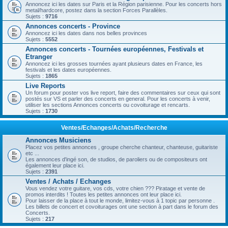
Annoncez ici les dates sur Paris et la Région parisienne. Pour les concerts hors
metal/hardcore, postez dans la section Forces Parallèles.
Sujets :
9716
Annonces concerts - Province
Annoncez ici les dates dans nos belles provinces
Sujets :
5552
Annonces concerts - Tournées européennes, Festivals et
Etranger
Annoncez ici les grosses tournées ayant plusieurs dates en France, les
festivals et les dates européennes.
Sujets :
1865
Live Reports
Un forum pour poster vos live report, faire des commentaires sur ceux qui sont
postés sur VS et parler des concerts en general. Pour les concerts à venir,
utiliser les sections Annonces concerts ou covoiturage et rencarts.
Sujets :
1730
Ventes/Echanges/Achats/Recherche
Annonces Musiciens
Placez vos petites annonces , groupe cherche chanteur, chanteuse, guitariste
etc ...
Les annonces d'ingé son, de studios, de paroliers ou de compositeurs ont
également leur place ici.
Sujets :
2391
Ventes / Achats / Echanges
Vous vendez votre guitare, vos cds, votre chien ??? Piratage et vente de
promos interdits ! Toutes les petites annonces ont leur place ici.
Pour laisser de la place à tout le monde, limitez-vous à 1 topic par personne .
Les billets de concert et covoiturages ont une section à part dans le forum des
Concerts.
Sujets :
217