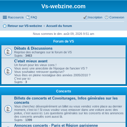
Vs-webzine.com
Raccourcis
FAQ
Inscription
Connexion
Retour sur VS-webzine
Accueil du forum
Nous sommes le dim. août 09, 2026 9:51 am
Forum de VS
Débats & Discussions
Reprise des echanges sur le forum de VS
Sujets :
3463
C'etait mieux avant
Un forum pour les vieux cons !
Vous avez une anecdote de l'époque de l'ancien VS ?
Vous souhaitez retrouver quelqu'un?
Vous êtes en pleine nostalgiue des années 2005/2010 ?
C'est par ici
Sujets :
3
Concerts
Billets de concerts et Covoiturages, Infos générales sur les
concerts
Vous cherchez désespérément un billet ou vous vendez votre place au dernier
moment, c'est ici ! Si vous voulez vous entasser dans une voiture avec des
poilus, c'est aussi ici. Les questions générales sur les concerts et les annonces
des concerts annulés sont aussi là.
Sujets :
1399
Annonces concerts - Paris et Région parisienne