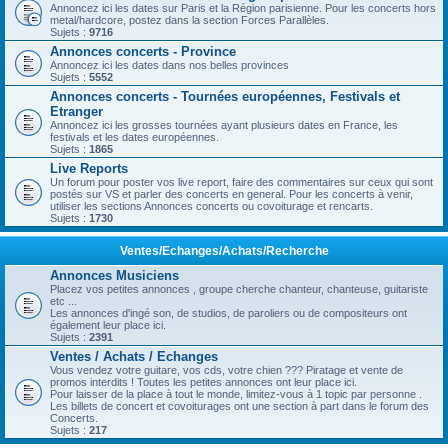
Annoncez ici les dates sur Paris et la Région parisienne. Pour les concerts hors
metal/hardcore, postez dans la section Forces Parallèles.
Sujets :
9716
Annonces concerts - Province
Annoncez ici les dates dans nos belles provinces
Sujets :
5552
Annonces concerts - Tournées européennes, Festivals et
Etranger
Annoncez ici les grosses tournées ayant plusieurs dates en France, les
festivals et les dates européennes.
Sujets :
1865
Live Reports
Un forum pour poster vos live report, faire des commentaires sur ceux qui sont
postés sur VS et parler des concerts en general. Pour les concerts à venir,
utiliser les sections Annonces concerts ou covoiturage et rencarts.
Sujets :
1730
Ventes/Echanges/Achats/Recherche
Annonces Musiciens
Placez vos petites annonces , groupe cherche chanteur, chanteuse, guitariste
etc ...
Les annonces d'ingé son, de studios, de paroliers ou de compositeurs ont
également leur place ici.
Sujets :
2391
Ventes / Achats / Echanges
Vous vendez votre guitare, vos cds, votre chien ??? Piratage et vente de
promos interdits ! Toutes les petites annonces ont leur place ici.
Pour laisser de la place à tout le monde, limitez-vous à 1 topic par personne .
Les billets de concert et covoiturages ont une section à part dans le forum des
Concerts.
Sujets :
217