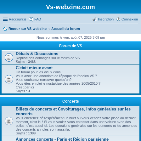
Vs-webzine.com
Raccourcis
FAQ
Inscription
Connexion
Retour sur VS-webzine
Accueil du forum
Nous sommes le ven. août 07, 2026 3:09 pm
Forum de VS
Débats & Discussions
Reprise des echanges sur le forum de VS
Sujets :
3463
C'etait mieux avant
Un forum pour les vieux cons !
Vous avez une anecdote de l'époque de l'ancien VS ?
Vous souhaitez retrouver quelqu'un?
Vous êtes en pleine nostalgiue des années 2005/2010 ?
C'est par ici
Sujets :
3
Concerts
Billets de concerts et Covoiturages, Infos générales sur les
concerts
Vous cherchez désespérément un billet ou vous vendez votre place au dernier
moment, c'est ici ! Si vous voulez vous entasser dans une voiture avec des
poilus, c'est aussi ici. Les questions générales sur les concerts et les annonces
des concerts annulés sont aussi là.
Sujets :
1399
Annonces concerts - Paris et Région parisienne